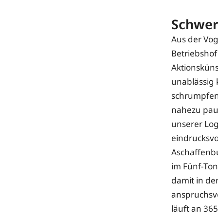
Schwere
Aus der Vog
Betriebshof
Aktionsküns
unablässig 
schrumpfen
nahezu paus
unserer Logi
eindrucksvol
Aschaffenb
im Fünf-Ton
damit in de
anspruchsvo
läuft an 36