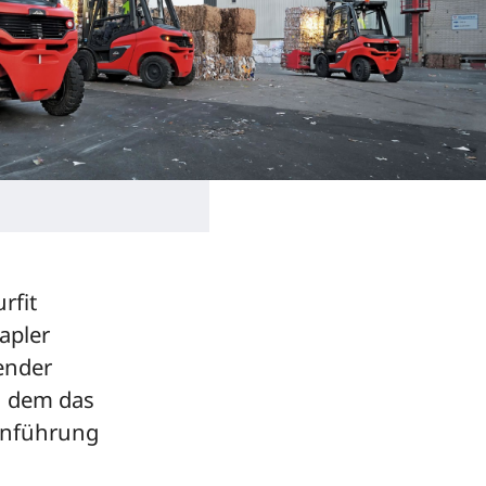
rfit
apler
ender
in dem das
einführung