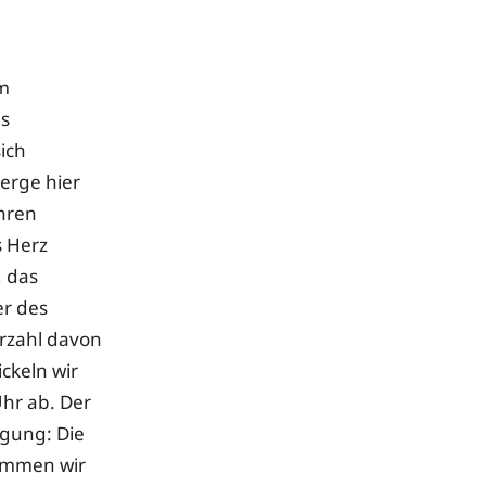
em
es
ich
erge hier
hren
s Herz
, das
er des
rzahl davon
ckeln wir
Uhr ab. Der
rgung: Die
kommen wir