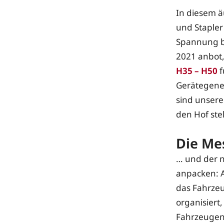
In diesem 
und Stapler
Spannung be
2021 anbot,
H35 – H50
f
Gerätegener
sind unsere
den Hof stel
Die Me
… und der n
anpacken: A
das Fahrzeu
organisiert
Fahrzeugen 