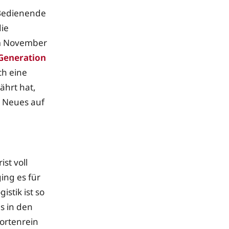
 Bedienende
die
im November
Generation
ch eine
ährt hat,
s Neues auf
st voll
ing es für
stik ist so
s in den
ortenrein