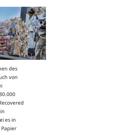
nen des
auch von
i
80.000
 Recovered
in
i es in
 Papier