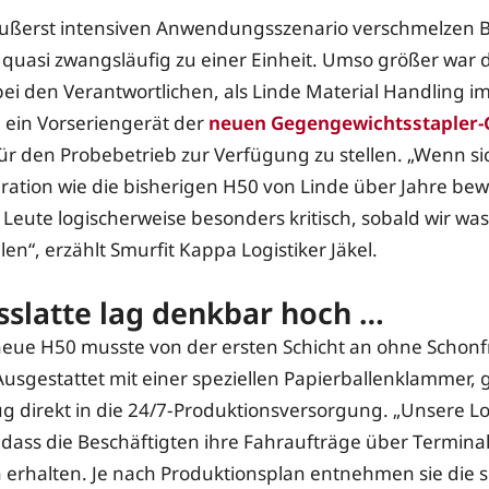
äußerst intensiven Anwendungsszenario verschmelzen
 quasi zwangsläufig zu einer Einheit. Umso größer war 
i den Verantwortlichen, als Linde Material Handling 
 ein Vorseriengerät der
neuen Gegengewichtsstapler-
ür den Probebetrieb zur Verfügung zu stellen. „Wenn si
ation wie die bisherigen H50 von Linde über Jahre bew
 Leute logischerweise besonders kritisch, sobald wir wa
len“, erzählt Smurfit Kappa Logistiker Jäkel.
sslatte lag denkbar hoch …
eue H50 musste von der ersten Schicht an ohne Schonfri
usgestattet mit einer speziellen Papierballenklammer, g
g direkt in die 24/7-Produktionsversorgung. „Unsere Logi
, dass die Beschäftigten ihre Fahraufträge über Terminal
erhalten. Je nach Produktionsplan entnehmen sie die s