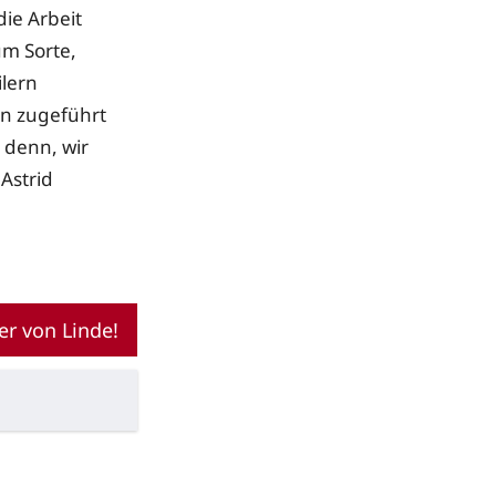
die Arbeit
um Sorte,
lern
on zugeführt
 denn, wir
Astrid
r von Linde!