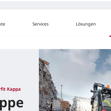
kte
Services
Lösungen
rfit Kappa
appe