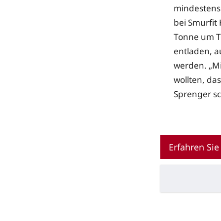
mindestens s
bei Smurfit
Tonne um T
entladen, a
werden. „Mi
wollten, da
Sprenger s
Erfahren Si