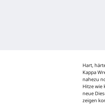
Hart, härt
Kappa Wre
nahezu no
Hitze wie 
neue Dies
zeigen ko