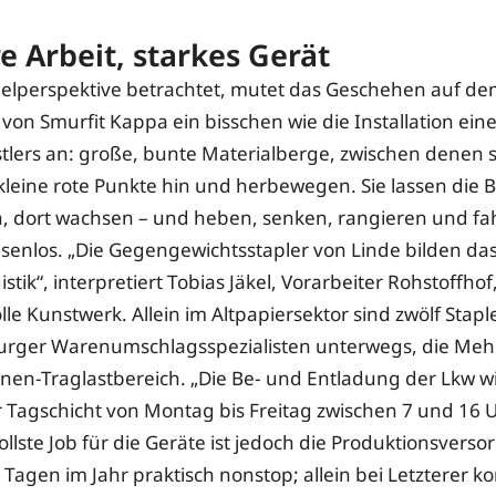
 Arbeit, starkes Gerät
elperspektive betrachtet, mutet das Geschehen auf d
 von Smurfit Kappa ein bisschen wie die Installation ein
tlers an: große, bunte Materialberge, zwischen denen s
kleine rote Punkte hin und herbewegen. Sie lassen die B
, dort wachsen – und heben, senken, rangieren und fa
enlos. „Die Gegengewichtsstapler von Linde bilden da
stik“, interpretiert Tobias Jäkel, Vorarbeiter Rohstoffhof
le Kunstwerk. Allein im Altpapiersektor sind zwölf Stapl
urger Warenumschlagsspezialisten unterwegs, die Meh
nen-Traglastbereich. „Die Be- und Entladung der Lkw wi
r Tagschicht von Montag bis Freitag zwischen 7 und 16 
llste Job für die Geräte ist jedoch die Produktionsverso
5 Tagen im Jahr praktisch nonstop; allein bei Letzterer 