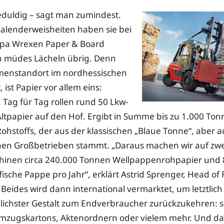
geduldig – sagt man zumindest.
Kalenderweisheiten haben sie bei
ppa Wrexen Paper & Board
ein müdes Lächeln übrig. Denn
rmenstandort im nordhessischen
 ist Papier vor allem eins:
. Tag für Tag rollen rund 50 Lkw-
tpapier auf den Hof. Ergibt in Summe bis zu 1.000 Ton
Rohstoffs, der aus der klassischen „Blaue Tonne“, aber 
nen Großbetrieben stammt. „Daraus machen wir auf zwe
hinen circa 240.000 Tonnen Wellpappenrohpapier und 
ische Pappe pro Jahr“, erklärt Astrid Sprenger, Head of
Beides wird dann international vermarktet, um letztlich 
lichster Gestalt zum Endverbraucher zurückzukehren: se
mzugskartons, Aktenordnern oder vielem mehr. Und da