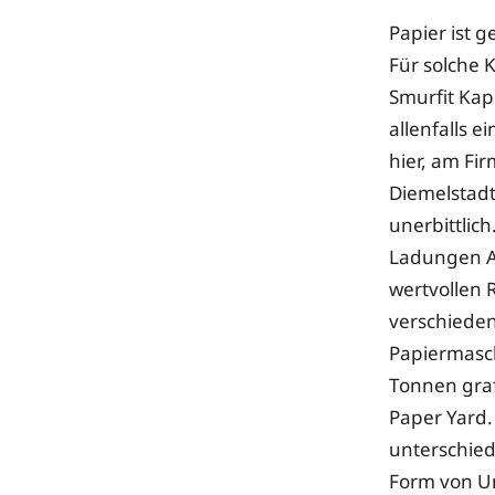
Papier ist 
Für solche 
Smurfit Ka
allenfalls 
hier, am Fi
Diemelstadt,
unerbittlich
Ladungen Al
wertvollen 
verschiede
Papiermasc
Tonnen graf
Paper Yard. 
unterschied
Form von U