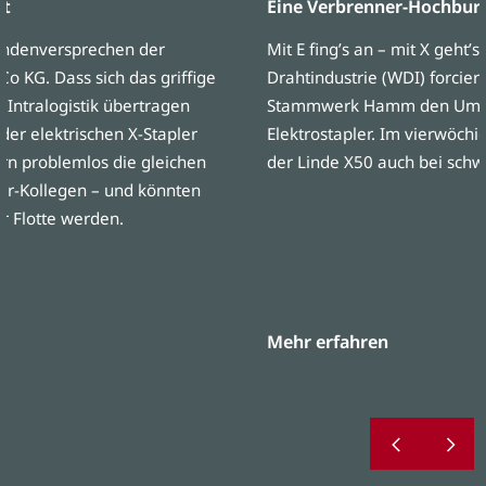
ft
Eine Verbrenner-Hochburg
Kundenversprechen der
Mit E fing’s an – mit X geht’s
 KG. Dass sich das griffige
Drahtindustrie (WDI) forcie
 Intralogistik übertragen
Stammwerk Hamm den Umsti
 der elektrischen X-Stapler
Elektrostapler. Im vierwöchi
ern problemlos die gleichen
der Linde X50 auch bei schw
er-Kollegen – und könnten
er Flotte werden.
Mehr erfahren